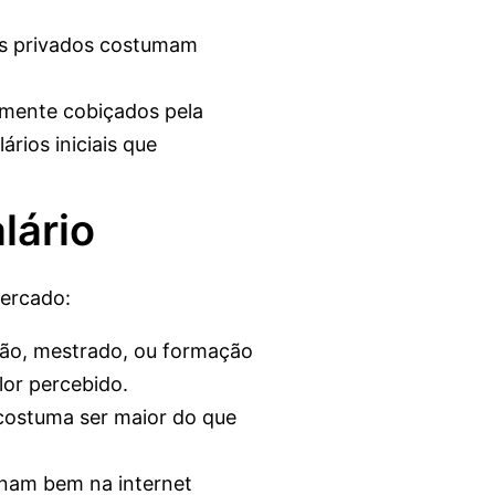
tais privados costumam
tamente cobiçados pela
ários iniciais que
lário
mercado:
ção, mestrado, ou formação
lor percebido.
costuma ser maior do que
onam bem na internet